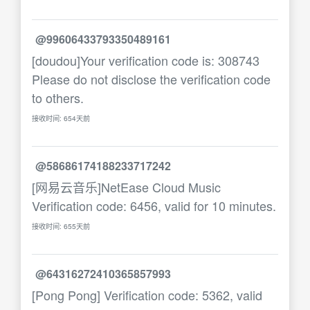
@99606433793350489161
[doudou]Your verification code is: 308743
Please do not disclose the verification code
to others.
接收时间: 654天前
@58686174188233717242
[网易云音乐]NetEase Cloud Music
Verification code: 6456, valid for 10 minutes.
接收时间: 655天前
@64316272410365857993
[Pong Pong] Verification code: 5362, valid