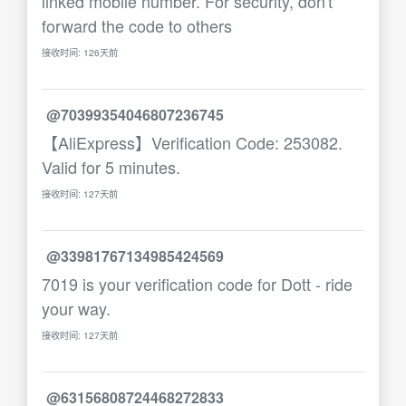
linked mobile number. For security, don't
forward the code to others
接收时间: 126天前
@70399354046807236745
【AliExpress】Verification Code: 253082.
Valid for 5 minutes.
接收时间: 127天前
@33981767134985424569
7019 is your verification code for Dott - ride
your way.
接收时间: 127天前
@63156808724468272833