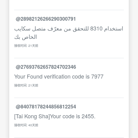
@28982126266290300791
استخدام 8310 للتحقق من معرّف متصل سكايب
الخاص بك
接收时间: 21天前
@27693762657824702346
Your Found verification code is 7977
接收时间: 21天前
@84078178244856812254
[Tai Kong Sha]Your code is 2455.
接收时间: 40天前