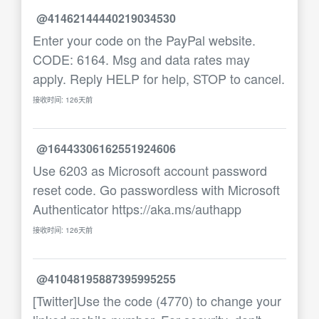
@41462144440219034530
Enter your code on the PayPal website.
CODE: 6164. Msg and data rates may
apply. Reply HELP for help, STOP to cancel.
接收时间: 126天前
@16443306162551924606
Use 6203 as Microsoft account password
reset code. Go passwordless with Microsoft
Authenticator https://aka.ms/authapp
接收时间: 126天前
@41048195887395995255
[Twitter]Use the code (4770) to change your