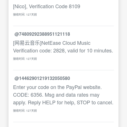
[Nico], Verification Code 8109
接收时间: 127天前
@74809292388951121118
[网易云音乐]NetEase Cloud Music
Verification code: 2828, valid for 10 minutes.
接收时间: 127天前
@14462901219132050580
Enter your code on the PayPal website.
CODE: 6356. Msg and data rates may
apply. Reply HELP for help, STOP to cancel.
接收时间: 127天前