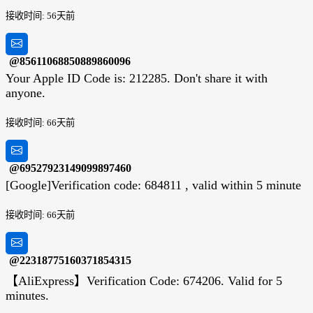
接收时间: 56天前
@85611068850889860096
Your Apple ID Code is: 212285. Don't share it with
anyone.
接收时间: 66天前
@69527923149099897460
[Google]Verification code: 684811 , valid within 5 minute
接收时间: 66天前
@22318775160371854315
【AliExpress】Verification Code: 674206. Valid for 5
minutes.