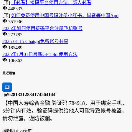
[顶]
【必看】接码平台使用方法，新人必看
448333
[顶]
如何免费使用中国号码注册小红书，抖音等中国App
351936
2025年如何使用接码平台注册飞机账号
273787
2025-01-15 Chatgpt免费账号共享
185489
2025年1月01日最新GPT-4o 使用方法
106862
最近短信
@62813312834174564144
【中国人寿综合金融 验证码 784918，用于绑定手机，
5分钟内有效。验证码提供给他人可能导致帐号被盗，
请勿泄露，谨防被骗。
接收时间: 29天前