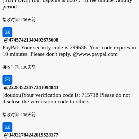
[SUPPORT]Your captcha is 6287，Three minute validity
period
接收时间: 136天前
@47457421349492675608
PayPal: Your security code is 299636. Your code expires in
10 minutes. Please don't reply. @www.paypal.com
接收时间: 136天前
@22283523477341094843
[doudou]Your verification code is: 715718 Please do not
disclose the verification code to others.
接收时间: 136天前
@34921784242819528177