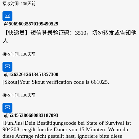
接收时间: 136天前
@50696035570199490529
【快递员】短信登录验证码：3510，切勿转发或告知他
人
接收时间: 136天前
@12632612613451357300
[Skout]Your Skout verification code is 661025.
接收时间: 136天前
@52455380680883187093
[FunPlus]Dein Bestätigungscode bei State of Survival ist
904208, er gilt für die Dauer von 15 Minuten. Wenn du
diese Anfrage nicht gestellt hast, ignoriere bitte diese