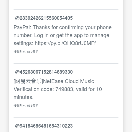
@28392426215560054405
PayPal: Thanks for confirming your phone
number. Log in or get the app to manage
settings: https://py.pl/OHQ8rU0MFf
接收时间: 652天前
@45268067152814689330
[网易云音乐]NetEase Cloud Music
Verification code: 749883, valid for 10
minutes.
接收时间: 653天前
@94184686481654310223