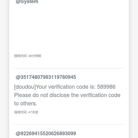
@System
接收时间: 36分钟前
@35174807983119780945
[doudou]Your verification code is: 589986
Please do not disclose the verification code
to others.
接收时间: 47天前
@92269415520626893099