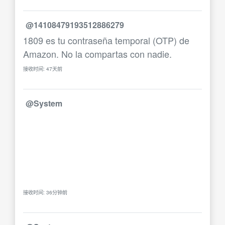
@14108479193512886279
1809 es tu contraseña temporal (OTP) de
Amazon. No la compartas con nadie.
接收时间: 47天前
@System
接收时间: 36分钟前