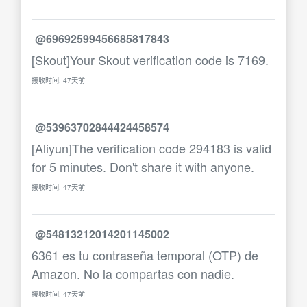
@69692599456685817843
[Skout]Your Skout verification code is 7169.
接收时间: 47天前
@53963702844424458574
[Aliyun]The verification code 294183 is valid
for 5 minutes. Don't share it with anyone.
接收时间: 47天前
@54813212014201145002
6361 es tu contraseña temporal (OTP) de
Amazon. No la compartas con nadie.
接收时间: 47天前