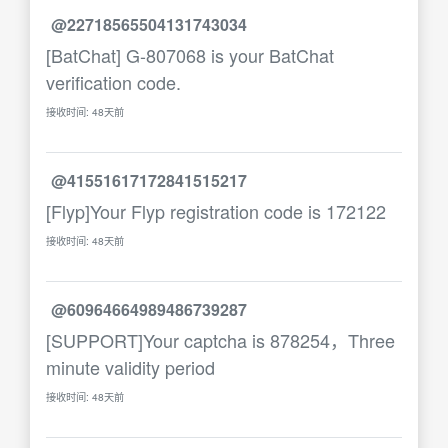
@22718565504131743034
[BatChat] G-807068 is your BatChat
verification code.
接收时间: 48天前
@41551617172841515217
[Flyp]Your Flyp registration code is 172122
接收时间: 48天前
@60964664989486739287
[SUPPORT]Your captcha is 878254，Three
minute validity period
接收时间: 48天前