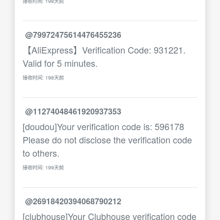
接收时间: 198天前
@79972475614476455236
【AliExpress】Verification Code: 931221.
Valid for 5 minutes.
接收时间: 198天前
@11274048461920937353
[doudou]Your verification code is: 596178
Please do not disclose the verification code
to others.
接收时间: 199天前
@26918420394068790212
[clubhouse]Your Clubhouse verification code