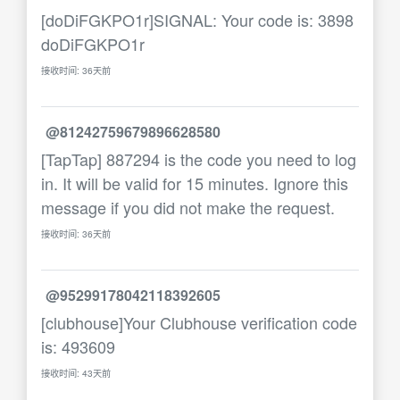
[doDiFGKPO1r]SIGNAL: Your code is: 3898
doDiFGKPO1r
接收时间: 36天前
@81242759679896628580
[TapTap] 887294 is the code you need to log
in. It will be valid for 15 minutes. Ignore this
message if you did not make the request.
接收时间: 36天前
@95299178042118392605
[clubhouse]Your Clubhouse verification code
is: 493609
接收时间: 43天前