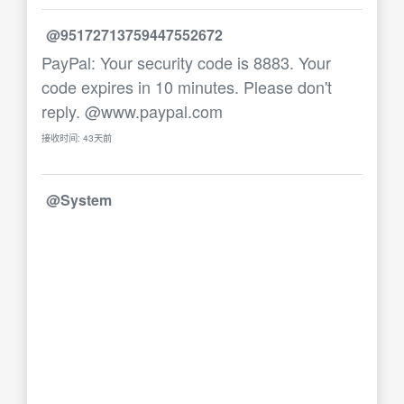
@95172713759447552672
PayPal: Your security code is 8883. Your
code expires in 10 minutes. Please don't
reply. @www.paypal.com
接收时间: 43天前
@System