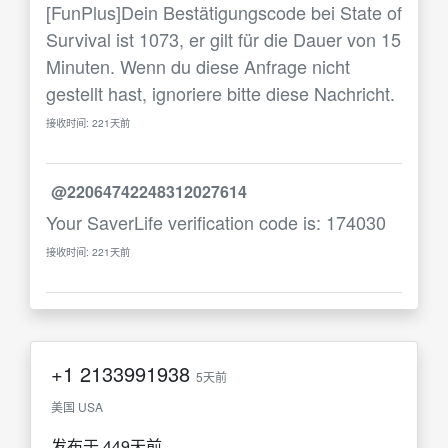
[FunPlus]Dein Bestätigungscode bei State of
Survival ist 1073, er gilt für die Dauer von 15
Minuten. Wenn du diese Anfrage nicht
gestellt hast, ignoriere bitte diese Nachricht.
接收时间: 221天前
@22064742248312027614
Your SaverLife verification code is: 174030
接收时间: 221天前
+1
2133991938
5天前
美国 USA
发布于 449天前