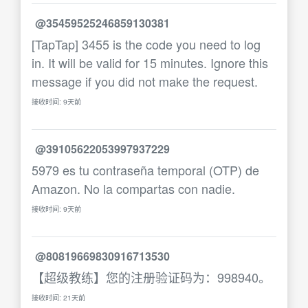
@35459525246859130381
[TapTap] 3455 is the code you need to log
in. It will be valid for 15 minutes. Ignore this
message if you did not make the request.
接收时间: 9天前
@39105622053997937229
5979 es tu contraseña temporal (OTP) de
Amazon. No la compartas con nadie.
接收时间: 9天前
@80819669830916713530
【超级教练】您的注册验证码为：998940。
接收时间: 21天前