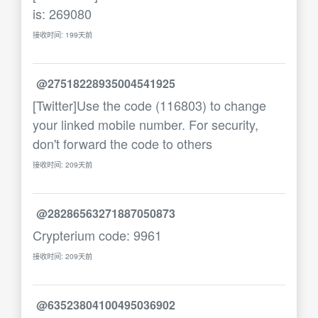
is: 269080
接收时间: 199天前
@27518228935004541925
[Twitter]Use the code (116803) to change
your linked mobile number. For security,
don't forward the code to others
接收时间: 209天前
@28286563271887050873
Crypterium code: 9961
接收时间: 209天前
@63523804100495036902