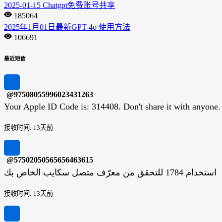
2025-01-15 Chatgpt免费账号共享
185064
2025年1月01日最新GPT-4o 使用方法
106691
最近短信
@97508055996023431263
Your Apple ID Code is: 314408. Don't share it with anyone.
接收时间: 13天前
@57502050565656463615
استخدام 1784 للتحقق من معرّف متصل سكايب الخاص بك
接收时间: 13天前