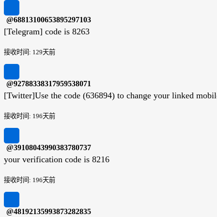
@68813100653895297103
[Telegram] code is 8263
接收时间: 129天前
@92788338317959538071
[Twitter]Use the code (636894) to change your linked mobile
接收时间: 196天前
@39108043990383780737
your verification code is 8216
接收时间: 196天前
@48192135993873282835