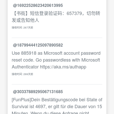
@16922528623420613995
【书街】短信登录验证码：657379，切勿转
发或告知他人
接收时间: 267天前
@18799444125097890582
Use 885918 as Microsoft account password
reset code. Go passwordless with Microsoft
Authenticator https://aka.ms/authapp
接收时间: 269天前
@30337889295067131685
[FunPlus]Dein Bestätigungscode bei State of
Survival ist 4697, er gilt für die Dauer von 15
Minuten. Wenn du diese Anfrage nicht