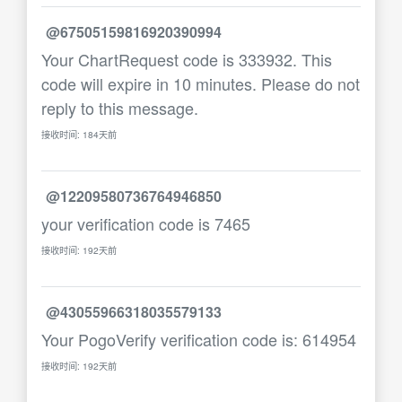
@67505159816920390994
Your ChartRequest code is 333932. This
code will expire in 10 minutes. Please do not
reply to this message.
接收时间: 184天前
@12209580736764946850
your verification code is 7465
接收时间: 192天前
@43055966318035579133
Your PogoVerify verification code is: 614954
接收时间: 192天前