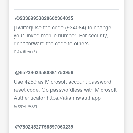
@28369958820602364035
[Twitter]Use the code (934084) to change
your linked mobile number. For security,
don't forward the code to others
接收时间: 29天前
@65238636580381753956
Use 4259 as Microsoft account password
reset code. Go passwordless with Microsoft
Authenticator https://aka.ms/authapp
接收时间: 29天前
@78024527758597063239