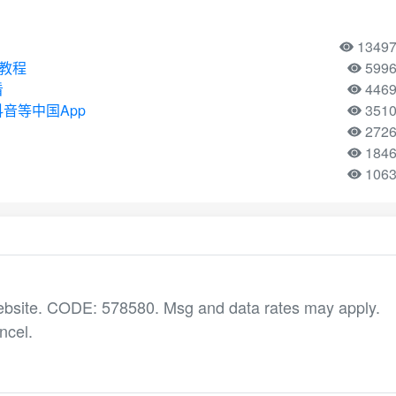
1349
用教程
599
看
446
音等中国App
351
272
184
106
ebsite. CODE: 578580. Msg and data rates may apply.
ncel.