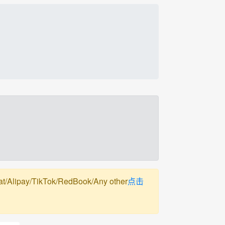
pay/TikTok/RedBook/Any other
点击