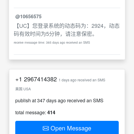
@10656575
【UC】您登录系统的动态码为：2924，动态
码有效时间为5分钟，请注意保密。
receive message time: 365 days ago received an SMS
+1
2967414382
1 days ago received an SMS
美国 USA
publish at 347 days ago received an SMS
total message:
414
Open Message