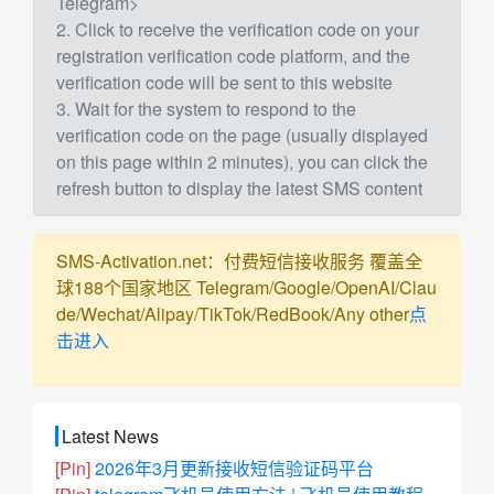
Telegram>
2. Click to receive the verification code on your
registration verification code platform, and the
verification code will be sent to this website
3. Wait for the system to respond to the
verification code on the page (usually displayed
on this page within 2 minutes), you can click the
refresh button to display the latest SMS content
SMS-Activation.net：付费短信接收服务 覆盖全
球188个国家地区 Telegram/Google/OpenAI/Clau
de/Wechat/Alipay/TikTok/RedBook/Any other
点
击进入
Latest News
[Pin]
2026年3月更新接收短信验证码平台