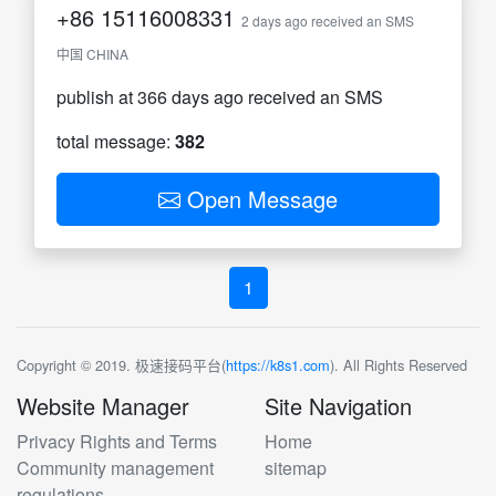
+86
15116008331
2 days ago received an SMS
中国 CHINA
publish at 366 days ago received an SMS
total message:
382
Open Message
1
Copyright © 2019. 极速接码平台(
https://k8s1.com
). All Rights Reserved
Website Manager
Site Navigation
Privacy Rights and Terms
Home
Community management
sitemap
regulations