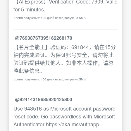
【AliExpress】Verification Code: 7909. Valid
for 5 minutes.
Время получения: 100 дней назад получено SMS
@76938767395162268170
【名片全能王】验证码：691844，请在15分
钟内完成验证。为保证账号安全，请勿将此
验证码提供给其他人。如非本人操作，请忽
略此条信息。
Время получения: 100 дней назад получено SMS
@92414319685920425800
Use 948516 as Microsoft account password
reset code. Go passwordless with Microsoft
Authenticator https://aka.ms/authapp