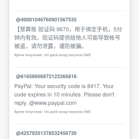
@40001046760901567535
【慧算账 验证码 9670，用于绑定手机，5分
钟内有效。验证码提供给他人可能导致帐号
被盗，请勿泄露，谨防被骗。
Время получения: 100 дней назад получено SMS
@61658906972123366816
PayPal: Your security code is 8417. Your
code expires in 10 minutes. Please don't
reply. @www.paypal.com
Время получения: 100 дней назад получено SMS
@42579351378532456730