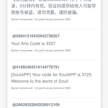
录，5分钟内有效。验证码提供给他人可能导
致帐号被盗，请勿泄露，谨防被骗。
Время получения: 100 дней назад получено SMS
@56941216435942738207
Your Arlo Code is 3357.
Время получения: 100 дней назад получено SMS
@41892465516144776791
[SoulAPP] Your code for SoulAPP is 3725.
Welcome to the world of Soul!
Время получения: 100 дней назад получено SMS
@26628352842026913109