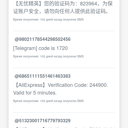
【无忧精英】您的验证码为：823964，为保
证账户安全，请勿向任何人提供此验证码。
Время получения: 100 дней назад получено SMS
@98021178544298502456
[Telegram] code is 1720
Время получения: 100 дней назад получено SMS
@68651111551461463383
【AliExpress】Verification Code: 244900.
Valid for 5 minutes.
Время получения: 100 дней назад получено SMS
@51323001716779793329