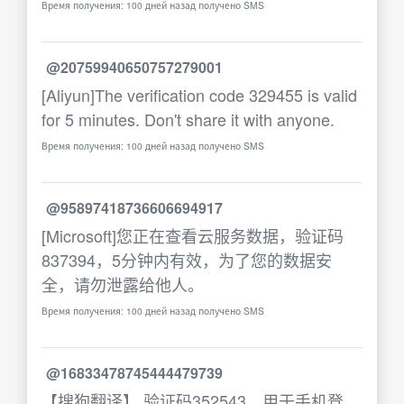
Время получения: 100 дней назад получено SMS
@20759940650757279001
[Aliyun]The verification code 329455 is valid
for 5 minutes. Don't share it with anyone.
Время получения: 100 дней назад получено SMS
@95897418736606694917
[Microsoft]您正在查看云服务数据，验证码
837394，5分钟内有效，为了您的数据安
全，请勿泄露给他人。
Время получения: 100 дней назад получено SMS
@16833478745444479739
【搜狗翻译】 验证码352543，用于手机登