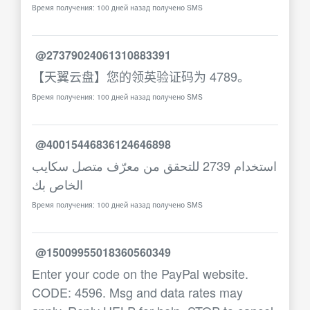
Время получения: 100 дней назад получено SMS
@27379024061310883391
【天翼云盘】您的领英验证码为 4789。
Время получения: 100 дней назад получено SMS
@40015446836124646898
استخدام 2739 للتحقق من معرّف متصل سكايب
الخاص بك
Время получения: 100 дней назад получено SMS
@15009955018360560349
Enter your code on the PayPal website.
CODE: 4596. Msg and data rates may