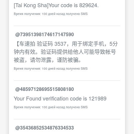
[Tai Kong Sha]Your code is 829624.
Время получения: 100 дней назад получено SMS
@73951398174617147590
【车速拍 验证码 3537，用于绑定手机，5分
钟内有效。验证码提供给他人可能导致帐号
被盗，请勿泄露，谨防被骗。
Время получения: 100 дней назад получено SMS
@48597128695515808180
Your Found verification code is 121989
Время получения: 100 дней назад получено SMS
@35436852534876334533