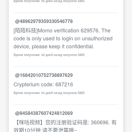
Время получения: 45 дней назад получено SMS
@48962979359330546778
[陌陌科技]Momo verification 629576. The
code is only used to login on unauthorized
device, please keep it confidential.
Время получения: 45 дней назад получено SMS
@16842010752738897629
Crypterium code: 687216
Время получения: 50 дней назад получено SMS
@84584387607424812069
【咪咕视频】您的注册验证码是: 360696. 有
效期10分钟,请不要泄露哦~